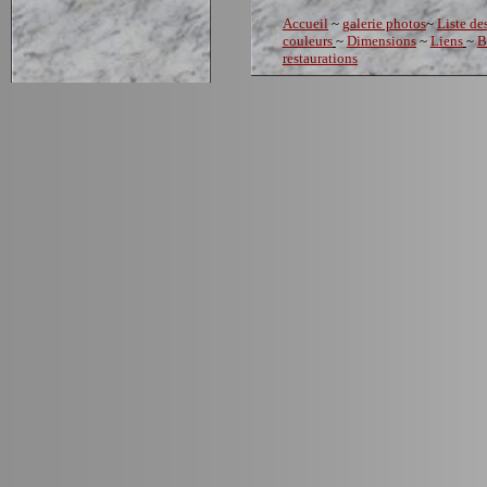
Accueil
~
galerie photos
~
Liste de
couleurs
~
Dimensions
~
Liens
~
B
restaurations